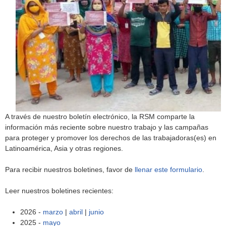
h
f
o
r
m
A través de nuestro boletín electrónico, la RSM comparte la
información más reciente sobre nuestro trabajo y las campañas
para proteger y promover los derechos de las trabajadoras(es) en
Latinoamérica, Asia y otras regiones.
Para recibir nuestros boletines, favor de
llenar este formulario
.
Leer nuestros boletines recientes:
2026 -
marzo
|
abril
|
junio
2025 -
mayo