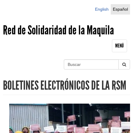
Jump to navigation
English
Español
Red de Solidaridad de la Maquila
MENÚ
B
u
S
s
BOLETINES ELECTRÓNICOS DE LA RSM
c
e
a
r
a
r
c