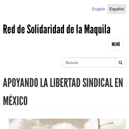
Jump to navigation
English
Español
Red de Solidaridad de la Maquila
MENÚ
B
u
S
s
APOYANDO LA LIBERTAD SINDICAL EN
c
e
a
r
a
MÉXICO
r
c