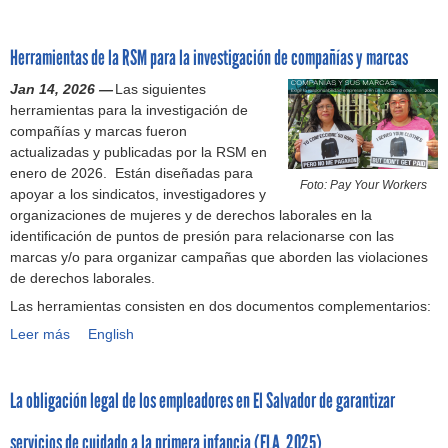
s
s
u
i
s
b
Herramientas de la RSM para la investigación de compañías y marcas
n
o
l
d
b
i
Jan 14, 2026 —
Las siguientes
i
r
c
herramientas para la investigación de
c
e
a
compañías y marcas fueron
a
l
c
actualizadas y publicadas por la RSM en
l
a
i
enero de 2026. Están diseñadas para
e
l
o
Foto: Pay Your Workers
apoyar a los sindicatos, investigadores y
n
i
n
organizaciones de mujeres y de derechos laborales en la
M
b
e
identificación de puntos de presión para relacionarse con las
é
e
s
marcas y/o para organizar campañas que aborden las violaciones
x
r
d
de derechos laborales.
i
t
e
Las herramientas consisten en dos documentos complementarios:
c
a
l
o
d
p
Leer más
H
English
(
s
r
e
2
i
o
r
0
n
c
La obligación legal de los empleadores en El Salvador de garantizar
r
2
d
e
a
4
i
s
servicios de cuidado a la primera infancia (FLA, 2025)
m