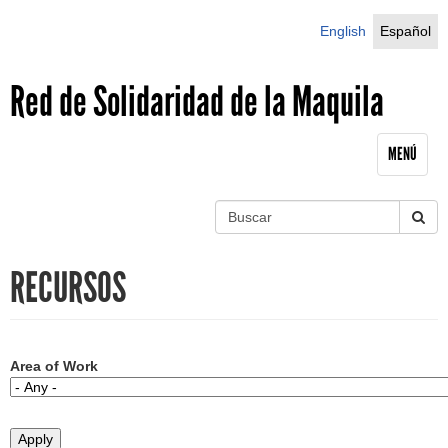
Jump to navigation
English
Español
Red de Solidaridad de la Maquila
MENÚ
B
u
S
s
RECURSOS
c
e
a
r
a
r
Area of Work
c