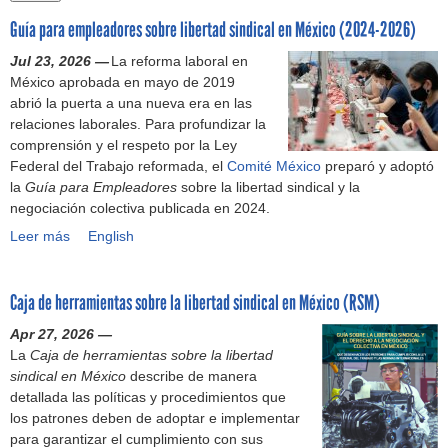
h
Guía para empleadores sobre libertad sindical en México (2024-2026)
f
Jul 23, 2026 —
La reforma laboral en
o
México aprobada en mayo de 2019
abrió la puerta a una nueva era en las
r
relaciones laborales. Para profundizar la
comprensión y el respeto por la Ley
m
Federal del Trabajo reformada, el
Comité México
preparó y adoptó
la
Guía para Empleadores
sobre la libertad sindical y la
negociación colectiva publicada en 2024.
Leer más
G
English
u
í
Caja de herramientas sobre la libertad sindical en México (RSM)
a
p
Apr 27, 2026 —
a
La
Caja de herramientas sobre la libertad
r
sindical en México
describe de manera
a
detallada las políticas y procedimientos que
e
los patrones deben de adoptar e implementar
m
para garantizar el cumplimiento con sus
p