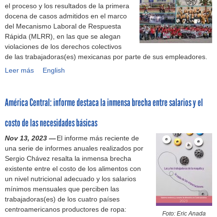
c
o
el proceso y los resultados de la primera
d
d
g
y
0
g
h
r
docena de casos admitidos en el marco
e
o
u
m
2
r
o
e
del Mecanismo Laboral de Respuesta
j
r
n
a
3
a
s
s
Rápida (MLRR), en las que se alegan
u
d
d
r
(
d
l
d
violaciones de los derechos colectivos
s
e
o
c
O
o
a
e
de las trabajadoras(es) mexicanas por parte de sus empleadores.
t
g
a
a
R
l
b
l
i
a
ñ
Leer más
s
¿
English
M
a
o
a
c
r
o
Q
U
s
r
i
i
a
d
u
S
q
a
n
a
n
e
América Central: informe destaca la inmensa brecha entre salarios y el
é
A
u
l
d
l
t
l
h
)
e
e
u
a
i
A
costo de las necesidades básicas
a
j
s
s
b
z
c
n
a
d
t
Nov 13, 2023 —
o
El informe más reciente de
a
u
l
s
e
r
una serie de informes anuales realizados por
r
r
e
o
d
m
i
Sergio Chávez resalta la inmensa brecha
a
s
r
g
e
u
a
existente entre el costo de los alimentos con
l
e
d
r
l
j
d
un nivel nutricional adecuado y los salarios
d
r
o
a
M
e
e
mínimos mensuales que perciben las
e
v
d
d
e
r
l
trabajadoras(es) de los cuatro países
M
i
e
o
c
e
a
centroamericanos productores de ropa:
é
c
D
l
a
Foto: Eric Anada
s
c