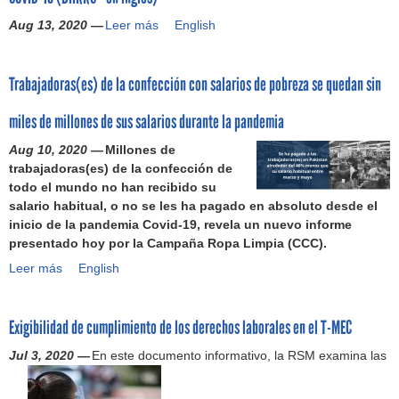
o
a
s
e
a
d
n
b
Aug 13, 2020 —
l
Leer más
I
English
y
n
I
e
t
a
e
n
e
l
n
l
a
l
s
f
m
a
t
a
p
e
Trabajadoras(es) de la confección con salarios de pobreza se quedan sin
C
o
p
c
e
c
a
s
o
r
l
a
r
o
r
d
miles de millones de sus salarios durante la pandemia
m
m
e
d
n
n
a
e
u
e
a
e
a
f
Aug 10, 2020 —
Millones de
l
l
n
:
d
n
c
e
trabajadoras(es) de la confección de
a
a
e
U
o
a
i
c
todo el mundo no han recibido su
c
c
s
n
r
d
o
c
salario habitual, o no se les ha pagado en absoluto desde el
a
o
e
i
e
e
n
i
inicio de la pandemia Covid-19, revela un nuevo informe
m
n
n
o
s
s
a
ó
presentado hoy por la Campaña Ropa Limpia (CCC).
p
f
l
n
(
u
l
n
a
e
Leer más
a
T
English
b
2
m
)
e
ñ
c
I
r
u
0
i
n
a
c
n
a
s
2
n
M
p
i
Exigibilidad de cumplimiento de los derechos laborales en el T-MEC
d
b
t
1
i
é
a
ó
u
a
i
)
s
x
Jul 3, 2020 —
En este documento informativo, la RSM examina las
r
n
s
j
n
t
i
a
t
a
g
r
c
p
r
d
a