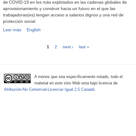
de COVID-19 en los más explotados en las cadenas globales de
r
a
j
n
)
i
aprovisionamiento y construir hacia un futuro en el que las
e
C
a
t
r
l
trabajadoras(es) tengan acceso a salarios dignos y una red de
s
C
d
e
e
a
protección social.
d
C
o
l
c
d
Leer más
e
s
M
English
r
a
i
o
l
o
a
a
p
b
r
a
b
r
s
a
a
a
1
2
next ›
last »
M
r
c
(
n
n
P
a
e
a
e
d
s
q
l
s
s
e
u
a
u
a
y
)
m
p
i
n
t
i
a
A menos que sea específicamente notado, todo el
g
l
u
i
a
g
material en este sitio Web esta bajo licencia de
a
e
e
o
Atribución-No Comercial-Licenciar Igual 2.5 Canadá.
e
e
v
n
c
n
a
d
o
s
M
i
a
m
é
n
s
p
x
i
d
l
i
c
e
e
c
i
b
t