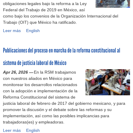
obligaciones legales bajo la reforma a la Ley
l
Federal del Trabajo de 2019 en México, así
e
como bajo los convenios de la Organización Internacional del
a
Trabajo (OIT) que México ha ratificado.
d
Leer más
o
C
English
r
a
e
j
Publicaciones del proceso en marcha de la reforma constitucional al
s
a
s
d
sistema de justicia laboral de México
o
e
b
h
Apr 26, 2026 —
En la RSM trabajamos
r
e
con nuestros aliados en México para
e
r
monitorear los desarrollos relacionados
l
r
con la adopción e implementación de la
i
a
Reforma Constitucional del sistema de
b
m
justicia laboral de febrero de 2017 del gobierno mexicano, y para
e
i
promover la discusión y el debate sobre las reformas y su
r
e
implementación, así como las posibles implicancias para
t
n
trabajadoras(es) y empleadoras.
a
t
Leer más
d
a
P
English