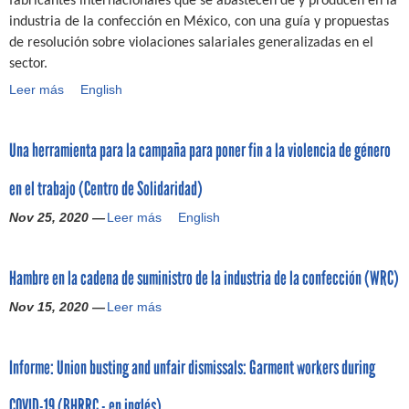
fabricantes internacionales que se abastecen de y producen en la
s
g
)
e
d
2
l
industria de la confección en México, con una guía y propuestas
t
o
e
r
o
0
i
de resolución sobre violaciones salariales generalizadas en el
i
e
n
s
h
2
d
d
n
c
sector.
o
a
2
a
o
u
r
b
s
)
Leer más
V
English
d
(
n
i
r
t
i
e
O
a
s
e
a
o
s
x
g
i
l
a
Una herramienta para la campaña para poner fin a la violencia de género
l
d
f
u
s
a
h
a
e
a
e
e
s
o
en el trabajo (Centro de Solidaridad)
c
l
m
r
n
c
r
i
o
)
r
l
Nov 25, 2020 —
Leer más
U
English
o
a
o
s
a
a
n
m
?
n
s
”
i
a
p
e
i
(
Hambre en la cadena de suministro de la industria de la confección (WRC)
n
h
a
s
n
A
d
e
ñ
S
d
Nov 15, 2020 —
Leer más
H
m
u
r
í
a
i
a
n
s
r
a
l
c
m
i
t
a
s
a
a
Informe: Union busting and unfair dismissals: Garment workers during
b
s
r
m
g
r
t
r
t
i
i
l
i
o
COVID-19 (BHRRC - en inglés)
e
í
a
e