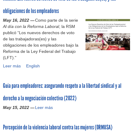
C
s
a
n
s
b
u
o
C
y
l
obligaciones de los empleadores
a
t
e
r
r
T
r
L
s
o
r
a
l
May 16, 2022 —
e
Como parte de la serie
e
a
?
d
t
s
a
Al día con la Reforma Laboral
l
s
b
, la RSM
e
a
:
s
publicó “Los nuevos derechos de voto
i
i
o
l
d
N
h
de las trabajadoras(es) y las
m
s
r
a
s
e
e
obligaciones de los empleadores bajo la
i
t
I
s
i
g
r
Reforma de la Ley Federal del Trabajo
n
e
n
n
n
o
r
(LFT)."
a
n
s
e
d
c
a
r
c
t
Leer más
c
i
M
English
i
m
á
i
i
e
c
é
a
i
l
a
t
s
a
x
n
e
o
s
u
Guía para empleadores: asegurando respeto a la libertad sindical y al
i
l
i
d
n
s
(
t
d
e
c
o
t
c
A
e
derecho a la negociación colectiva (2022)
a
n
o
c
a
o
s
)
d
E
:
o
s
May 15, 2022 —
n
Leer más
o
G
e
l
L
l
d
t
c
u
s
S
o
e
e
r
i
í
b
a
s
c
a
Percepción de la violencia laboral contra las mujeres (ORMUSA)
a
a
a
á
l
n
t
u
t
c
p