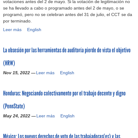
votaciones antes del 2 de mayo. Si la votación de legitimación no
r
l
e
r
c
g
m
se ha llevado a cabo o programado antes del 2 de mayo, o se
o
a
m
a
h
u
e
programó, pero no se celebran antes del 31 de julio, el CCT se da
a
t
a
b
a
r
x
por terminado.
m
e
n
a
e
a
i
é
Leer más
¿
English
x
a
j
n
n
c
r
L
t
s
a
t
d
a
i
a
i
(
d
r
o
n
c
La obsesión por las herramientas de auditoría pierde de vista el objetivo
l
l
C
o
e
e
a
a
e
:
o
r
s
l
s
(
(HRW)
g
c
r
a
a
r
?
R
i
u
n
s
l
e
Nov 15, 2022 —
Leer más
E
L
English
t
e
e
(
a
s
D
a
i
r
l
e
r
p
C
o
m
p
l
s
i
e
Honduras: Negociando colectivamente por el trabajo decente y digno
A
b
a
o
I
)
o
t
M
s
c
s
L
m
s
o
(PennState)
)
e
i
,
R
e
y
a
s
ó
v
G
May 24, 2022 —
x
e
l
Leer más
H
English
i
n
i
l
i
l
a
o
ó
d
d
o
c
c
l
n
n
e
a
b
México: Los nuevos derechos de voto de las trabajadoras(es) y las
a
o
i
d
p