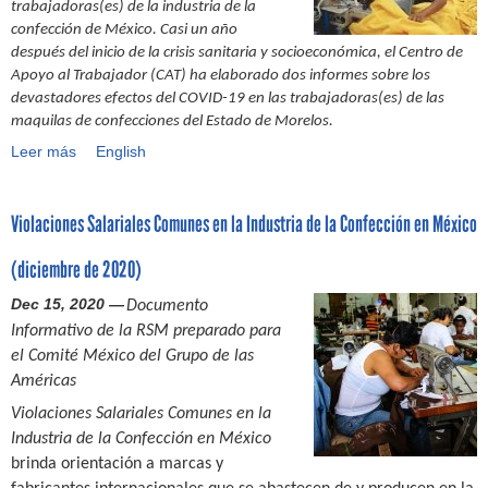
l
e
s
trabajadoras(es) de la industria de la
i
C
P
n
x
n
e
m
C
confección de México. Casi un año
n
o
u
a
i
e
a
p
o
después del inicio de la crisis sanitaria y socioeconómica, el Centro de
d
m
n
c
c
g
d
r
l
Apoyo al Trabajador (CAT) ha elaborado dos informes sobre los
u
o
t
c
o
o
o
e
e
devastadores efectos del COVID-19 en las trabajadoras(es) de las
s
s
o
i
:
c
r
s
c
maquilas de confecciones del Estado de Morelos.
t
i
s
ó
¿
i
e
a
t
r
f
Leer más
T
English
d
n
Q
a
s
r
i
i
u
r
e
d
u
c
i
v
a
é
a
p
e
é
i
a
o
Violaciones Salariales Comunes en la Industria de la Confección en México
t
r
b
r
l
h
ó
l
s
e
a
a
e
a
e
n
:
(diciembre de 2020)
x
m
j
s
s
m
c
r
t
o
a
i
m
o
o
e
Dec 15, 2020 —
Documento
i
s
d
ó
a
s
l
s
Informativo de la RSM preparado para
l
e
o
n
r
a
e
p
el Comité México del Grupo de las
y
l
r
a
c
p
c
o
d
e
a
Américas
e
a
r
t
n
e
n
s
j
s
e
i
Violaciones Salariales Comunes en la
s
l
e
(
e
n
v
Industria de la Confección en México
a
v
m
e
r
d
a
b
brinda orientación a marcas y
e
i
s
c
i
(
i