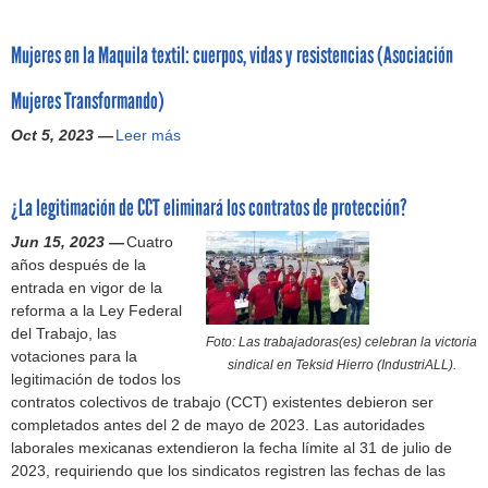
a
r
u
a
t
(
i
a
b
m
í
r
r
F
n
s
Mujeres en la Maquila textil: cuerpos, vidas y resistencias (Asociación
o
e
a
a
i
L
f
s
r
d
p
l
a
A
a
e
Mujeres Transformando)
a
e
a
a
m
,
n
r
l
s
r
s
a
2
Oct 5, 2023 —
Leer más
c
M
e
d
t
a
t
q
0
i
u
s
e
a
e
r
u
2
a
j
o
l
c
m
a
i
5
¿La legitimación de CCT eliminará los contratos de protección?
(
e
l
T
a
p
b
l
)
F
r
v
-
l
l
a
Jun 15, 2023 —
Cuatro
a
L
e
i
M
a
e
j
años después de la
d
A
s
e
E
i
a
a
entrada en vigor de la
o
,
e
r
C
n
d
d
reforma a la Ley Federal
r
2
n
o
p
m
o
o
del Trabajo, las
a
0
l
n
Foto: Las trabajadoras(es) celebran la victoria
a
e
r
r
votaciones para la
e
2
a
e
sindical en Teksid Hierro (IndustriALL).
r
n
e
a
legitimación de todos los
n
5
M
n
a
s
s
s
contratos colectivos de trabajo (CCT) existentes debieron ser
C
)
a
d
l
a
:
(
completados antes del 2 de mayo de 2023. Las autoridades
e
q
o
a
b
a
e
laborales mexicanas extendieron la fecha límite al 31 de julio de
n
u
s
s
r
s
s
2023, requiriendo que los sindicatos registren las fechas de las
t
i
s
t
e
e
)