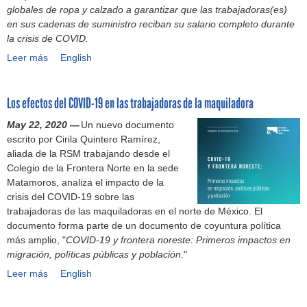
l
g
globales de ropa y calzado a garantizar que las trabajadoras(es)
i
n
r
d
e
C
é
en sus cadenas de suministro reciban su salario completo durante
c
c
m
d
c
e
n
la crisis de COVID.
o
o
e
e
c
n
e
(
n
n
Leer más
c
R
English
i
t
r
d
s
t
u
e
ó
r
o
i
a
w
m
d
n
o
e
c
l
o
Los efectos del COVID-19 en las trabajadoras de la maquiladora
p
g
(
d
n
i
a
r
l
l
W
e
e
May 22, 2020 —
Un nuevo documento
e
r
k
i
o
R
A
l
escrito por Cirila Quintero Ramírez,
m
i
e
m
b
C
p
t
aliada de la RSM trabajando desde el
b
o
r
i
a
)
o
r
Colegio de la Frontera Norte en la sede
r
s
s
e
l
y
a
Matamoros, analiza el impacto de la
e
d
d
n
h
o
b
crisis del COVID-19 sobre las
d
e
u
t
a
a
a
trabajadoras de las maquiladoras en el norte de México. El
e
p
r
o
c
l
j
documento forma parte de un documento de coyuntura política
2
o
i
d
e
T
o
más amplio, "
COVID-19 y frontera noreste: Primeros impactos en
0
b
n
e
u
r
(
migración, políticas públicas y población
."
2
r
g
l
n
a
C
0
e
C
Leer más
o
l
L
English
b
e
)
z
O
s
l
o
a
n
a
V
d
a
s
j
t