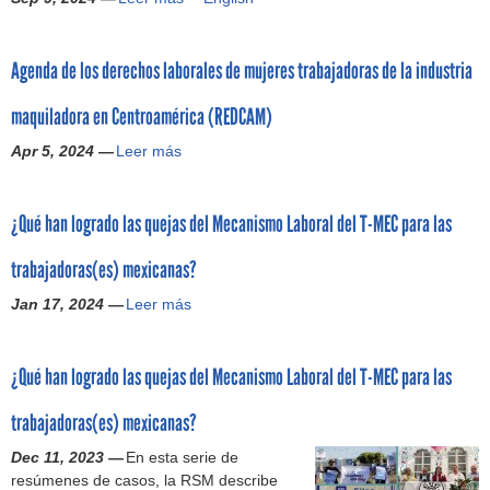
v
r
s
n
s
n
e
:
a
s
e
f
s
M
n
Agenda de los derechos laborales de mujeres trabajadoras de la industria
t
m
o
t
u
t
i
p
r
i
j
i
maquiladora en Centroamérica (REDCAM)
t
l
m
g
e
c
u
e
e
a
r
Apr 5, 2024 —
Leer más
A
i
c
a
d
c
M
g
p
i
d
e
i
e
e
a
o
o
p
ó
r
¿Qué han logrado las quejas del Mecanismo Laboral del T-MEC para las
n
d
n
r
r
n
c
d
a
a
e
o
d
a
trabajadoras(es) mexicanas?
a
s
l
s
g
e
d
d
a
a
e
r
Jan 17, 2024 —
c
Leer más
o
¿
e
t
l
n
e
o
L
Q
l
r
s
E
s
m
a
u
o
a
i
l
o
¿Qué han logrado las quejas del Mecanismo Laboral del T-MEC para las
p
b
é
s
b
s
S
d
a
o
h
d
a
t
a
e
trabajadoras(es) mexicanas?
ñ
r
a
e
j
e
l
l
í
a
n
r
a
Dec 11, 2023 —
m
En esta serie de
v
s
a
l
l
e
d
resúmenes de casos, la RSM describe
a
a
e
s
2
o