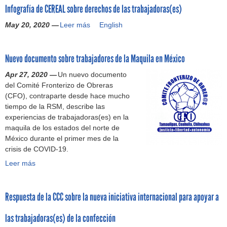
s
I
Infografía de CEREAL sobre derechos de las trabajadoras(es)
e
m
e
a
r
e
D
r
a
f
d
o
May 20, 2020 —
Leer más
I
English
q
-
e
d
e
o
d
n
u
1
c
o
c
r
e
f
e
9
h
a
t
S
Nuevo documento sobre trabajadores de la Maquila en México
o
d
(
o
l
o
o
g
a
B
s
a
s
Apr 27, 2020 —
Un nuevo documento
l
r
n
H
l
s
d
del Comité Fronterizo de Obreras
i
a
s
R
a
m
e
(CFO), contraparte desde hace mucho
d
f
i
R
b
a
l
tiempo de la RSM, describe las
a
í
n
C
o
r
C
experiencias de trabajadoras(es) en la
r
a
m
-
r
c
O
maquila de los estados del norte de
i
d
i
e
a
a
V
México durante el primer mes de la
d
e
l
n
l
s
I
crisis de COVID-19.
a
C
e
i
e
a
D
d
Leer más
N
E
s
n
s
g
-
)
u
R
d
g
e
a
1
e
E
e
l
n
r
9
Respuesta de la CCC sobre la nueva iniciativa internacional para apoyar a
v
A
m
é
e
a
e
o
L
i
s
l
n
n
las trabajadoras(es) de la confección
d
s
l
)
T
t
l
o
o
l