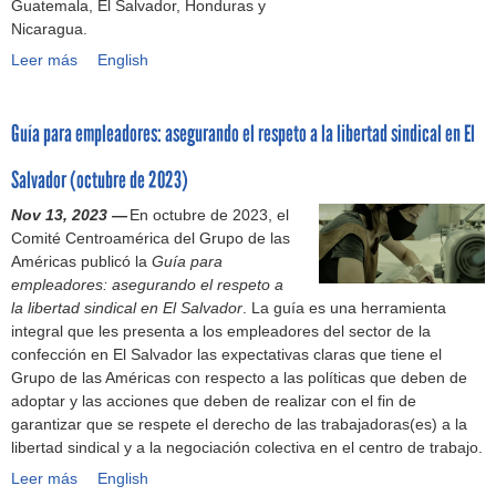
Guatemala, El Salvador, Honduras y
x
i
i
a
n
t
o
Nicaragua.
i
o
n
s
i
r
n
c
s
d
Leer más
q
A
English
s
a
f
o
d
i
u
m
m
b
e
e
g
e
é
o
a
c
c
u
Guía para empleadores: asegurando el respeto a la libertad sindical en El
j
r
L
j
c
u
l
a
i
a
a
i
i
:
Salvador (octubre de 2023)
s
c
b
d
ó
d
e
d
a
o
o
n
Nov 13, 2023 —
En octubre de 2023, el
a
l
e
C
r
r
e
Comité Centroamérica del Grupo de las
d
7
l
e
a
a
n
Américas publicó la
Guía para
o
6
M
n
l
s
E
empleadores: asegurando el respeto a
a
%
e
t
d
d
l
la libertad sindical en El Salvador
l
d
. La guía es una herramienta
c
r
e
e
S
integral que les presenta a los empleadores del sector de la
a
e
a
a
l
l
a
confección en El Salvador las expectativas claras que tiene el
p
l
n
l
T
a
l
Grupo de las Américas con respecto a las políticas que deben de
r
a
i
:
-
i
v
adoptar y las acciones que deben de realizar con el fin de
i
s
s
i
M
n
a
garantizar que se respete el derecho de las trabajadoras(es) a la
m
q
m
n
E
d
d
libertad sindical y a la negociación colectiva en el centro de trabajo.
e
u
o
f
C
u
o
r
e
Leer más
L
o
G
English
p
s
r
a
j