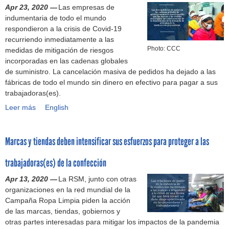
-
i
a
Apr 23, 2020 —
Las empresas de
c
b
o
M
z
s
indumentaria de todo el mundo
u
r
n
E
a
t
respondieron a la crisis de Covid-19
m
e
e
C
r
r
recurriendo inmediatamente a las
e
d
s
q
a
Photo: CCC
medidas de mitigación de riesgos
n
e
d
u
b
incorporadas en las cadenas globales
t
r
e
e
a
de suministro. La cancelación masiva de pedidos ha dejado a las
o
e
s
t
j
fábricas de todo el mundo sin dinero en efectivo para pagar a sus
s
c
u
r
a
trabajadoras(es).
o
h
s
a
d
Leer más
b
R
English
o
s
b
o
r
e
s
a
a
r
e
s
d
l
j
a
Marcas y tiendas deben intensificar sus esfuerzos para proteger a las
t
p
e
a
a
s
r
u
l
r
d
d
trabajadoras(es) de la confección
a
e
a
i
o
e
b
s
s
o
r
l
Apr 13, 2020 —
La RSM, junto con otras
a
t
t
s
a
a
organizaciones en la red mundial de la
j
a
r
d
s
m
Campaña Ropa Limpia piden la acción
a
d
a
u
(
a
de las marcas, tiendas, gobiernos y
d
e
b
r
e
q
otras partes interesadas para mitigar los impactos de la pandemia
o
l
a
a
s
u