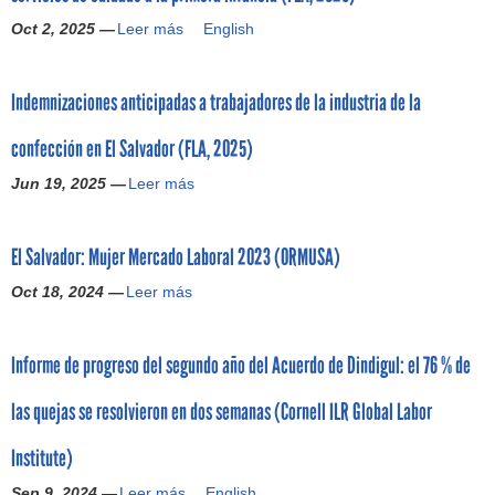
-
c
o
i
Oct 2, 2025 —
2
a
e
Leer más
L
English
e
0
l
n
a
n
2
e
m
o
t
Indemnizaciones anticipadas a trabajadores de la industria de la
6
n
a
b
a
)
M
r
l
s
confección en El Salvador (FLA, 2025)
é
c
i
d
x
h
g
e
Jun 19, 2025 —
Leer más
I
i
a
a
l
n
c
d
c
a
d
o
e
i
R
El Salvador: Mujer Mercado Laboral 2023 (ORMUSA)
e
(
l
ó
S
m
R
a
n
Oct 18, 2024 —
M
Leer más
E
n
S
r
l
p
l
i
M
e
e
a
S
z
)
f
g
Informe de progreso del segundo año del Acuerdo de Dindigul: el 76 % de
r
a
a
o
a
a
l
c
r
l
las quejas se resolvieron en dos semanas (Cornell ILR Global Labor
l
v
i
m
d
a
a
o
a
e
Institute)
i
d
n
c
l
n
o
e
Sep 9, 2024 —
o
Leer más
o
I
English