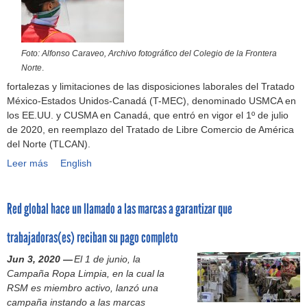
o
o
o
i
o
n
d
:
n
a
r
d
e
u
e
d
a
u
l
n
r
Foto: Alfonso Caraveo, Archivo fotográfico del Colegio de la Frontera
e
s
n
a
a
f
Norte
.
l
(
f
i
c
i
fortalezas y limitaciones de las disposiciones laborales del Tratado
a
e
a
n
o
n
México-Estados Unidos-Canadá (T-MEC), denominado USMCA en
C
s
i
d
n
a
los EE.UU. y CUSMA en Canadá, que entró en vigor el 1º de julio
o
)
r
u
v
l
de 2020, en reemplazo del Tratado de Libre Comercio de América
n
d
d
s
e
a
del Norte (TLCAN).
f
e
i
t
r
v
e
l
s
Leer más
E
English
r
s
i
c
a
m
x
i
a
o
c
c
i
i
a
c
l
i
o
s
Red global hace un llamado a las marcas a garantizar que
g
d
i
e
ó
n
s
i
e
ó
n
n
f
a
trabajadoras(es) reciban su pago completo
b
l
n
c
e
e
l
i
a
c
i
Jun 3, 2020 —
El 1 de junio, la
n
c
s
l
c
o
a
Campaña Ropa Limpia, en la cual la
M
c
:
i
o
n
d
RSM es miembro activo, lanzó una
é
i
G
d
n
e
e
campaña instando a las marcas
x
ó
a
a
f