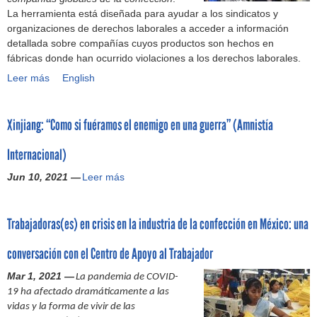
5
o
d
s
e
)
e
La herramienta está diseñada para ayudar a los sindicatos y
r
a
m
l
s
o
y
g
organizaciones de derechos laborales a acceder a información
e
c
i
e
i
b
e
i
detallada sobre compañías cuyos productos son hechos en
s
i
l
c
n
l
s
t
fábricas donde han ocurrido violaciones a los derechos laborales.
(
o
e
t
d
i
c
i
O
n
Leer más
C
English
s
i
i
g
o
m
R
e
o
d
v
c
a
n
a
M
s
m
e
o
a
c
t
c
U
r
Xinjiang: “Como si fuéramos el enemigo en una guerra” (Amnistía
p
m
s
l
i
r
i
S
e
a
i
d
y
o
a
ó
A
a
Internacional)
ñ
l
e
a
n
l
n
)
l
í
l
t
l
e
a
d
Jun 10, 2021 —
Leer más
i
X
a
o
r
d
s
i
e
z
i
s
n
a
e
d
m
C
a
n
y
e
b
r
e
p
o
Trabajadoras(es) en crisis en la industria de la confección en México: una
d
j
M
s
a
e
l
u
n
a
i
a
p
j
c
o
n
t
conversación con el Centro de Apoyo al Trabajador
s
a
r
o
o
h
s
i
r
e
n
c
r
e
o
Mar 1, 2021 —
e
d
a
La pandemia de COVID-
n
g
a
l
n
a
m
a
t
19 ha afectado dramáticamente a las
l
:
s
a
M
l
p
d
o
vidas y la forma de vivir de las
a
“
:
i
é
a