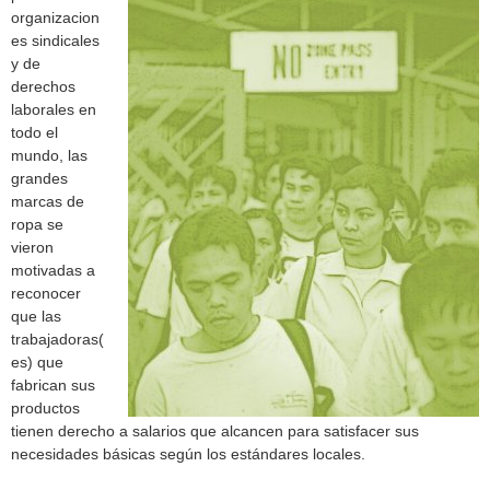
h
organizacion
f
es sindicales
y de
o
derechos
laborales en
r
todo el
mundo, las
m
grandes
marcas de
ropa se
vieron
motivadas a
reconocer
que las
trabajadoras(
es) que
fabrican sus
productos
tienen derecho a salarios que alcancen para satisfacer sus
necesidades básicas según los estándares locales.