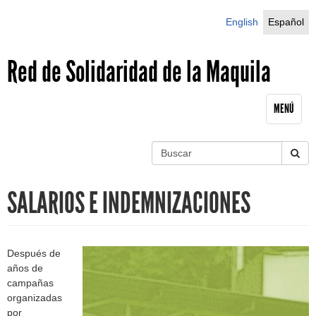
Jump to navigation
English
Español
Red de Solidaridad de la Maquila
MENÚ
B
u
S
s
SALARIOS E INDEMNIZACIONES
c
e
a
r
a
r
Después de
años de
c
campañas
organizadas
por