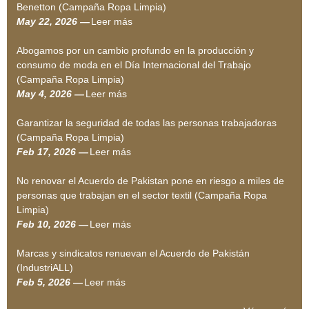
Benetton (Campaña Ropa Limpia)
May 22, 2026 —
Leer más
A
c
Abogamos por un cambio profundo en la producción y
t
consumo de moda en el Día Internacional del Trabajo
i
(Campaña Ropa Limpia)
v
May 4, 2026 —
Leer más
A
i
b
s
Garantizar la seguridad de todas las personas trabajadoras
o
t
(Campaña Ropa Limpia)
g
a
Feb 17, 2026 —
Leer más
a
G
s
m
a
d
No renovar el Acuerdo de Pakistan pone en riesgo a miles de
o
r
e
personas que trabajan en el sector textil (Campaña Ropa
s
a
l
Limpia)
p
n
a
Feb 10, 2026 —
Leer más
o
t
N
r
r
i
o
e
Marcas y sindicatos renuevan el Acuerdo de Pakistán
u
z
r
d
(IndustriALL)
n
a
e
i
Feb 5, 2026 —
Leer más
M
c
r
n
n
a
a
l
o
t