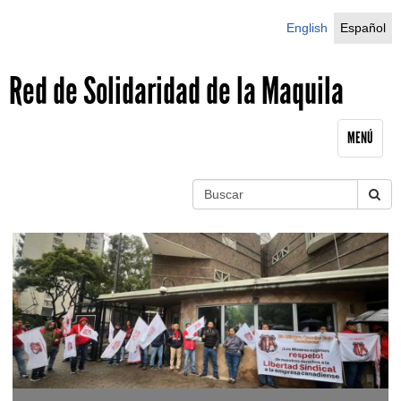
Jump to navigation
English
Español
Red de Solidaridad de la Maquila
MENÚ
B
u
S
s
c
e
a
r
a
r
c