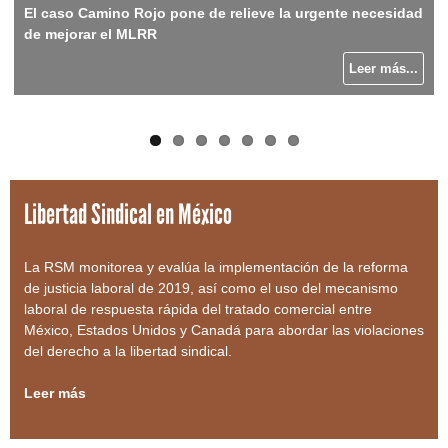
h
El caso Camino Rojo pone de relieve la urgente necesidad
Caja de herramientas sobre la libertad sindical en México
Trece años después del desastre de Rana Plaza, se
Cierres de fábrica en Centroamérica perjudican a las
Herramientas para la investigación de compañías y
Honrando la vida y obra de Sergio Chávez
Las marcas deben de asegurar que las trabajadoras(es)
de mejorar el MLRR
(RSM)
necesita mejorar el programa de la salud y la seguridad
trabajadoras(es) y sindicatos (RSM)
marcas
no paguen el costo de los aranceles
f
Leer más...
del Acuerdo
Leer más...
Leer más...
Leer más...
Leer más...
Leer más...
o
Leer más...
r
m
Libertad Sindical en México
La RSM monitorea y evalúa la implementación de la reforma
de justicia laboral de 2019, así como el uso del mecanismo
laboral de respuesta rápida del tratado comercial entre
México, Estados Unidos y Canadá para abordar las violaciones
del derecho a la libertad sindical.
Leer más