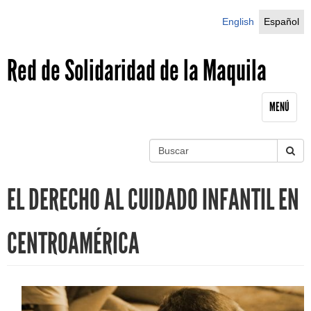
Jump to navigation
English
Español
Red de Solidaridad de la Maquila
MENÚ
B
u
S
s
EL DERECHO AL CUIDADO INFANTIL EN
c
e
a
r
a
CENTROAMÉRICA
r
c