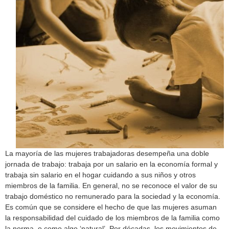
h
f
o
r
m
La mayoría de las mujeres trabajadoras desempeña una doble
jornada de trabajo: trabaja por un salario en la economía formal y
trabaja sin salario en el hogar cuidando a sus niños y otros
miembros de la familia. En general, no se reconoce el valor de su
trabajo doméstico no remunerado para la sociedad y la economía.
Es común que se considere el hecho de que las mujeres asuman
la responsabilidad del cuidado de los miembros de la familia como
la norma, o como algo ‘natural’. Por décadas, los movimientos de