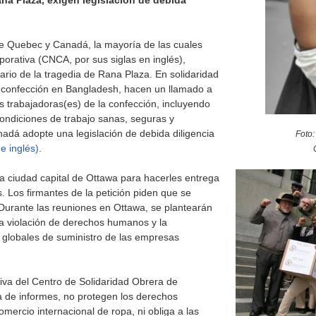
 Plaza, exigen legislación de debida
l de Quebec y Canadá, la mayoría de las cuales
rativa (CNCA, por sus siglas en inglés),
rio de la tragedia de Rana Plaza. En solidaridad
la confección en Bangladesh, hacen un llamado a
 trabajadoras(es) de la confección, incluyendo
 condiciones de trabajo sanas, seguras y
adá adopte una legislación de debida diligencia
Foto:
e inglés)
.
la ciudad capital de Ottawa para hacerles entrega
. Los firmantes de la petición piden que se
 Durante las reuniones en Ottawa, se plantearán
a violación de derechos humanos y la
 globales de suministro de las empresas
iva del Centro de Solidaridad Obrera de
a de informes, no protegen los derechos
mercio internacional de ropa, ni obliga a las