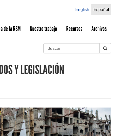
English
Español
a de la RSM
Nuestro trabajo
Recursos
Archivos
B
u
S
s
DOS Y LEGISLACIÓN
c
e
a
r
a
r
c
h
f