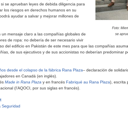
si se aprueban leyes de debida diligencia para
gar los riesgos en derechos humanos en su
podrá ayudar a salvar y mejorar millones de
Foto: Mie
un mensaje claro a las compañías globales de
se apru
ores de ropa: no debería de ser necesario vivir
pso del edificio en Pakistán de este mes para que las compañías asuma
ías, de sus ejecutivos y de sus accionistas no deberían predominar po
os desde el colapso de la fábrica Rana Plaza
– declaración de solida
bajadores en Canadá (en inglés).
lés
Made in Rana Plaza
y en francés
Fabriqué au Rana Plaza
), escrit
ional (l’AQOCI, por sus siglas en francés).
M
la Seguridad