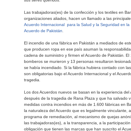
sus seres queridos.
Las trabajadoras(es) de la confección y los textiles en Ban
organizaciones aliados, hacen un llamado a las principal
Acuerdo Internacional para la Salud y la Seguridad en la I
Acuerdo de Pakistán
.
El incendio de una fábrica en Pakistán a mediados de es
que producen ropa en ese país asuman la responsabilidad
cadena de suministro y firmen el Acuerdo de Pakistán. El 1
bomberos se murieron y 13 personas resultaron lesionada
se había incendiado. Si la fábrica hubiera contado con 
son obligatorias bajo el Acuerdo Internacional y el Acuer
tragedia.
Los dos Acuerdos nuevos se basan en la experiencia del
después de la tragedia de Rana Plaza y que ha salvado vi
medidas contra incendios en más de 1.600 fábricas en B
la naturaleza del Acuerdo que es legalmente vinculante, a 
programa de remediación, al mecanismo de quejas anónim
las trabajadoras(es), a la transparencia, a la participació
obligación que tienen las marcas que han suscrito el A