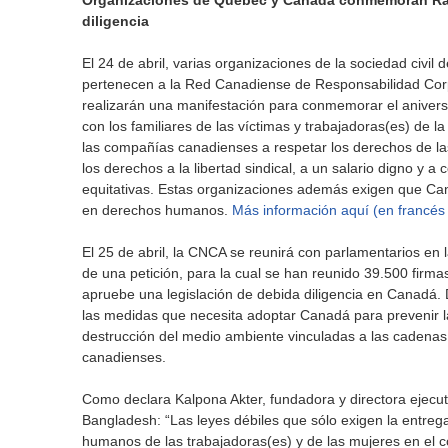
Organizaciones de Quebec y Canadá conmemoran Rana
diligencia
El 24 de abril, varias organizaciones de la sociedad civi
pertenecen a la Red Canadiense de Responsabilidad Corpo
realizarán una manifestación para conmemorar el aniversa
con los familiares de las víctimas y trabajadoras(es) de 
las compañías canadienses a respetar los derechos de las
los derechos a la libertad sindical, a un salario digno y a
equitativas. Estas organizaciones además exigen que Can
en derechos humanos.
Más información aquí (en francés 
El 25 de abril, la CNCA se reunirá con parlamentarios en 
de una petición, para la cual se han reunido 39.500 firmas
apruebe una legislación de debida diligencia en Canadá.
las medidas que necesita adoptar Canadá para prevenir l
destrucción del medio ambiente vinculadas a las cadenas
canadienses.
Como declara Kalpona Akter, fundadora y directora ejecut
Bangladesh: “Las leyes débiles que sólo exigen la entreg
humanos de las trabajadoras(es) y de las mujeres en el co