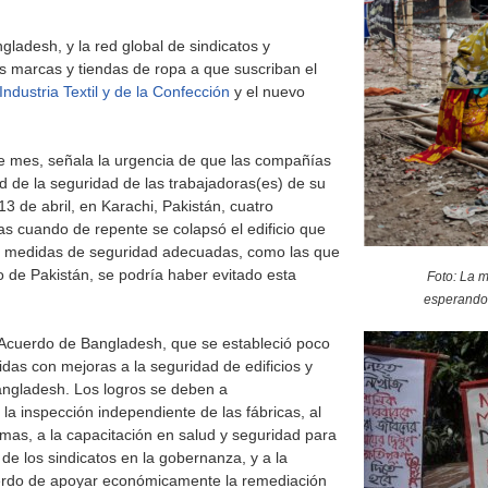
gladesh, y la red global de sindicatos y
es marcas y tiendas de ropa a que suscriban el
ndustria Textil y de la Confección
y el nuevo
te mes, señala la urgencia de que las compañías
 de la seguridad de las trabajadoras(es) de su
3 de abril, en Karachi, Pakistán, cuatro
s cuando de repente se colapsó el edificio que
las medidas de seguridad adecuadas, como las que
do de Pakistán, se podría haber evitado esta
Foto: La 
esperando 
 Acuerdo de Bangladesh, que se estableció poco
das con mejoras a la seguridad de edificios y
angladesh. Los logros se deben a
la inspección independiente de las fábricas, al
as, a la capacitación en salud y seguridad para
n de los sindicatos en la gobernanza, y a la
cuerdo de apoyar económicamente la remediación