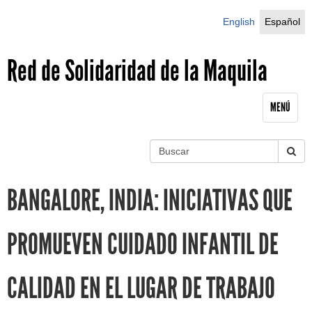
Jump to navigation
English
Español
Red de Solidaridad de la Maquila
MENÚ
B
u
S
s
BANGALORE, INDIA: INICIATIVAS QUE
c
e
a
r
a
PROMUEVEN CUIDADO INFANTIL DE
r
CALIDAD EN EL LUGAR DE TRABAJO
c