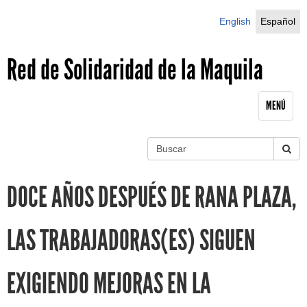
Jump to navigation
English
Español
Red de Solidaridad de la Maquila
MENÚ
B
u
S
s
DOCE AÑOS DESPUÉS DE RANA PLAZA,
c
e
a
r
a
LAS TRABAJADORAS(ES) SIGUEN
r
EXIGIENDO MEJORAS EN LA
c