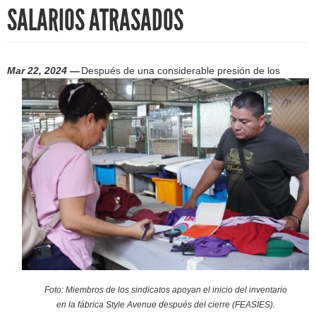
h
SALARIOS ATRASADOS
f
o
Mar 22, 2024 —
Después de una considerable presión de los
r
m
Foto: Miembros de los sindicatos apoyan el inicio del inventario
en la fábrica Style Avenue después del cierre (FEASIES).