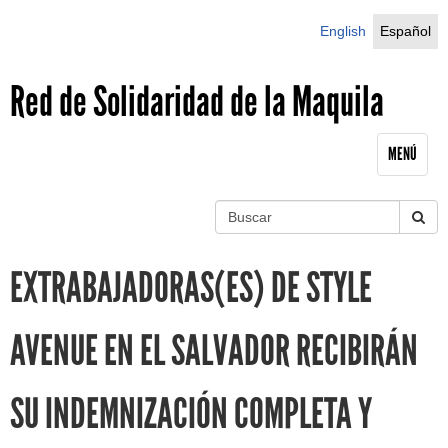
Jump to navigation
English
Español
Red de Solidaridad de la Maquila
MENÚ
B
u
S
s
EXTRABAJADORAS(ES) DE STYLE
c
e
a
r
a
AVENUE EN EL SALVADOR RECIBIRÁN
r
SU INDEMNIZACIÓN COMPLETA Y
c