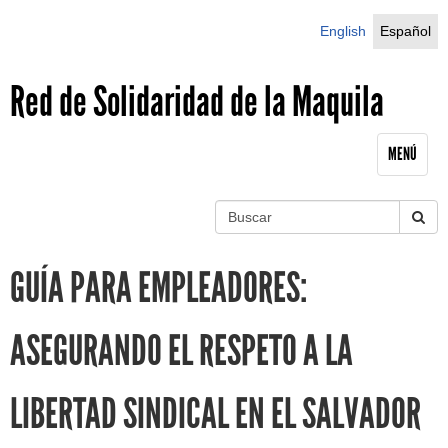
Jump to navigation
English
Español
Red de Solidaridad de la Maquila
MENÚ
B
u
S
s
GUÍA PARA EMPLEADORES:
c
e
a
r
a
ASEGURANDO EL RESPETO A LA
r
LIBERTAD SINDICAL EN EL SALVADOR
c