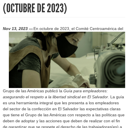
h
(OCTUBRE DE 2023)
f
o
Nov 13, 2023 —
En octubre de 2023, el Comité Centroamérica del
r
m
Grupo de las Américas publicó la
Guía para empleadores:
asegurando el respeto a la libertad sindical en El Salvador
. La guía
es una herramienta integral que les presenta a los empleadores
del sector de la confección en El Salvador las expectativas claras
que tiene el Grupo de las Américas con respecto a las políticas que
deben de adoptar y las acciones que deben de realizar con el fin
de garantizar que se respete el derecho de las trabajadoras(es) a