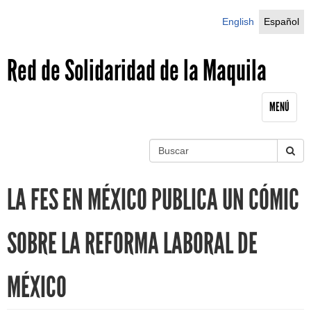
Jump to navigation
English
Español
Red de Solidaridad de la Maquila
MENÚ
B
u
S
s
LA FES EN MÉXICO PUBLICA UN CÓMIC
c
e
a
r
a
SOBRE LA REFORMA LABORAL DE
r
MÉXICO
c