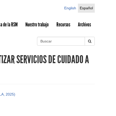
English
Español
a de la RSM
Nuestro trabajo
Recursos
Archivos
B
u
S
s
IZAR SERVICIOS DE CUIDADO A
c
e
a
r
a
r
c
FLA, 2025)
h
f