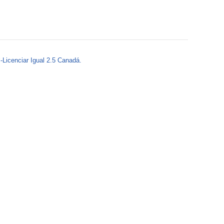
o
r
m
-Licenciar Igual 2.5 Canadá.