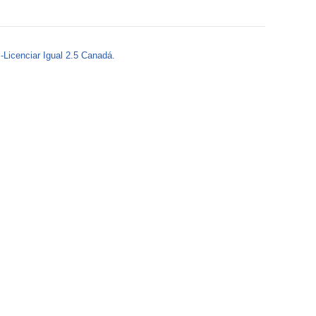
o
r
-Licenciar Igual 2.5 Canadá.
m