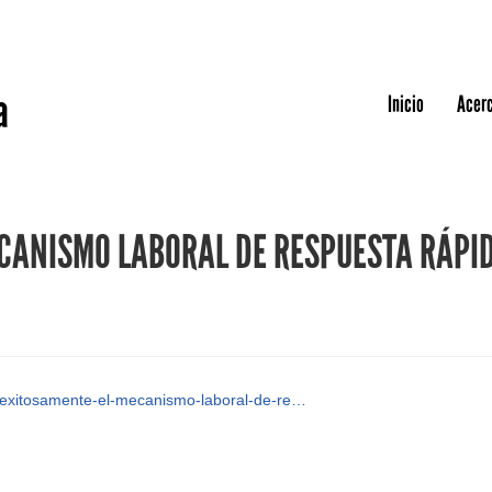
Jump to navigation
a
Inicio
Acerc
CANISMO LABORAL DE RESPUESTA RÁPI
e-exitosamente-el-mecanismo-laboral-de-re…