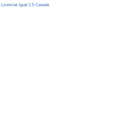
-Licenciar Igual 2.5 Canadá.
o
r
m