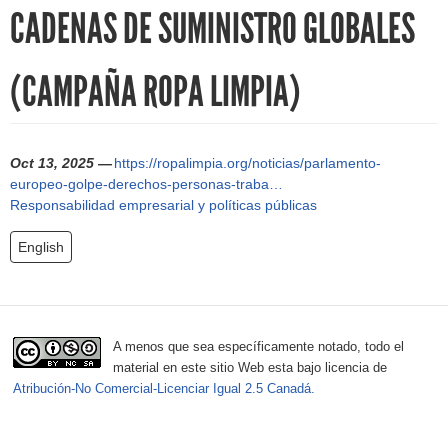
h
CADENAS DE SUMINISTRO GLOBALES
f
(CAMPAÑA ROPA LIMPIA)
o
r
m
Oct 13, 2025 —
https://ropalimpia.org/noticias/parlamento-
europeo-golpe-derechos-personas-traba…
Responsabilidad empresarial y políticas públicas
English
A menos que sea específicamente notado, todo el
material en este sitio Web esta bajo licencia de
Atribución-No Comercial-Licenciar Igual 2.5 Canadá.