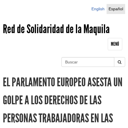
Jump to navigation
English
Español
Red de Solidaridad de la Maquila
MENÚ
B
u
S
s
EL PARLAMENTO EUROPEO ASESTA UN
c
e
a
r
a
GOLPE A LOS DERECHOS DE LAS
r
PERSONAS TRABAJADORAS EN LAS
c