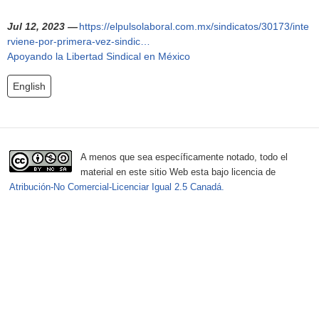
h
f
Jul 12, 2023 —
https://elpulsolaboral.com.mx/sindicatos/30173/inte
rviene-por-primera-vez-sindic…
o
Apoyando la Libertad Sindical en México
r
English
m
A menos que sea específicamente notado, todo el
material en este sitio Web esta bajo licencia de
Atribución-No Comercial-Licenciar Igual 2.5 Canadá.