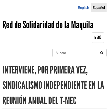
Jump to navigation
English
Español
Red de Solidaridad de la Maquila
MENÚ
B
u
S
s
INTERVIENE, POR PRIMERA VEZ,
c
e
a
r
a
SINDICALISMO INDEPENDIENTE EN LA
r
REUNIÓN ANUAL DEL T-MEC
c