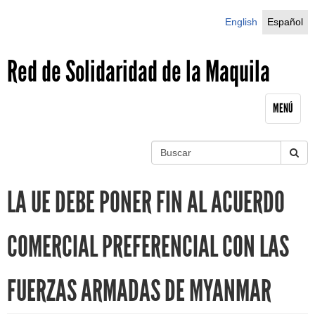
Jump to navigation
English
Español
Red de Solidaridad de la Maquila
MENÚ
B
u
S
s
LA UE DEBE PONER FIN AL ACUERDO
c
e
a
r
a
COMERCIAL PREFERENCIAL CON LAS
r
FUERZAS ARMADAS DE MYANMAR
c