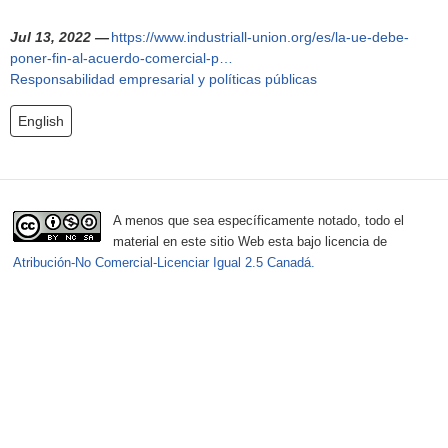
h
f
Jul 13, 2022 —
https://www.industriall-union.org/es/la-ue-debe-
poner-fin-al-acuerdo-comercial-p…
o
Responsabilidad empresarial y políticas públicas
r
English
m
A menos que sea específicamente notado, todo el
material en este sitio Web esta bajo licencia de
Atribución-No Comercial-Licenciar Igual 2.5 Canadá.