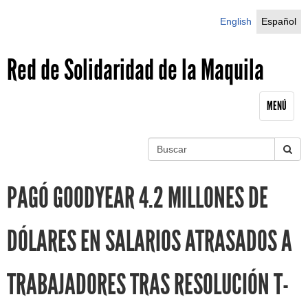
Jump to navigation
English
Español
Red de Solidaridad de la Maquila
MENÚ
B
u
S
s
PAGÓ GOODYEAR 4.2 MILLONES DE
c
e
a
r
a
DÓLARES EN SALARIOS ATRASADOS A
r
TRABAJADORES TRAS RESOLUCIÓN T-
c