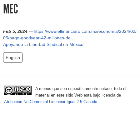
h
MEC
f
o
Feb 5, 2024 —
https://www.elfinanciero.com.mx/economia/2024/02/
r
05/pago-goodyear-42-millones-de…
Apoyando la Libertad Sindical en México
m
English
A menos que sea específicamente notado, todo el
material en este sitio Web esta bajo licencia de
Atribución-No Comercial-Licenciar Igual 2.5 Canadá.