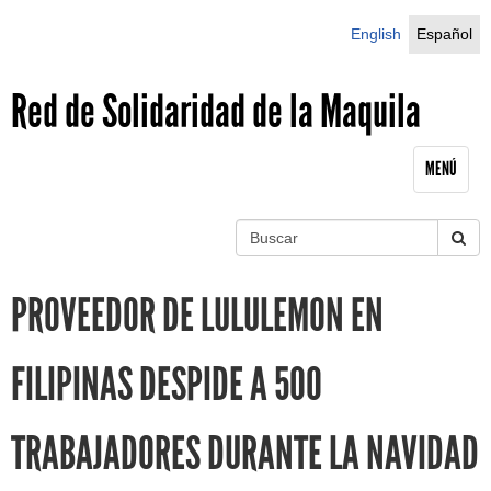
Jump to navigation
English
Español
Red de Solidaridad de la Maquila
MENÚ
B
u
S
s
PROVEEDOR DE LULULEMON EN
c
e
a
r
a
FILIPINAS DESPIDE A 500
r
TRABAJADORES DURANTE LA NAVIDAD
c