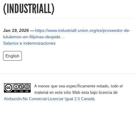
h
(INDUSTRIALL)
f
o
Jan 19, 2026 —
https://www.industriall-union.org/es/proveedor-de-
r
lululemon-en-filipinas-despide…
Salarios e indemnizaciones
m
English
A menos que sea específicamente notado, todo el
material en este sitio Web esta bajo licencia de
Atribución-No Comercial-Licenciar Igual 2.5 Canadá.