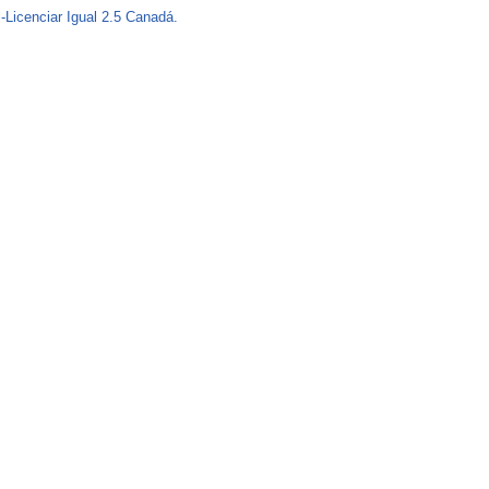
-Licenciar Igual 2.5 Canadá.
o
r
m