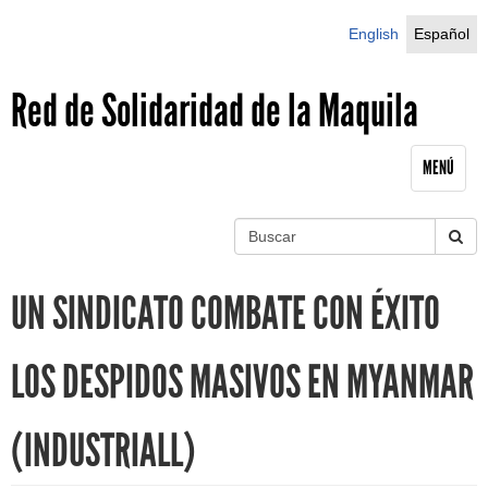
Jump to navigation
English
Español
Red de Solidaridad de la Maquila
MENÚ
B
u
S
s
UN SINDICATO COMBATE CON ÉXITO
c
e
a
r
a
LOS DESPIDOS MASIVOS EN MYANMAR
r
(INDUSTRIALL)
c