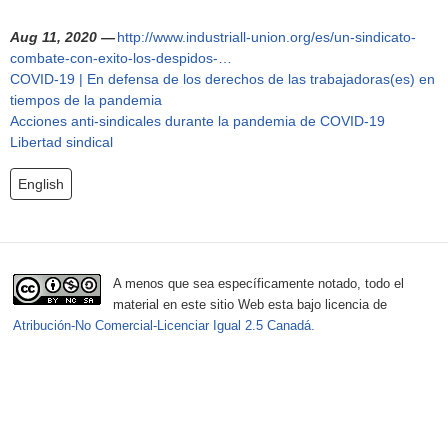
h
f
Aug 11, 2020 —
http://www.industriall-union.org/es/un-sindicato-
combate-con-exito-los-despidos-…
o
COVID-19 | En defensa de los derechos de las trabajadoras(es) en
tiempos de la pandemia
r
Acciones anti-sindicales durante la pandemia de COVID-19
Libertad sindical
m
English
A menos que sea específicamente notado, todo el
material en este sitio Web esta bajo licencia de
Atribución-No Comercial-Licenciar Igual 2.5 Canadá.