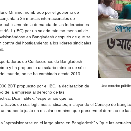
alario Mínimo, nombrado por el gobierno de
conjunta a 25 marcas internacionales de
r públicamente la demanda de las federaciones
ustriALL (IBC) por un salario mínimo mensual de
ovisionándose en Bangladesh después de que se
contra del hostigamiento a los líderes sindicales
mo.
 Exportadoras de Confecciones de Bangladesh
nimo y ha propuesto un salario mínimo de sólo
s del mundo, no se ha cambiado desde 2013.
000 BDT propuesto por el IBC, la declaración de
Una marcha públic
oyo de la empresa al derecho de las
ectiva. Dice Inditex: “esperamos que las
a través de sus legítimos sindicatos, incluyendo el Consejo de Bangl
 un aumento justo en el salario mínimo que preserve el derecho de las 
 a “aprovisionarse en el largo plazo en Bangladesh” y “que las actuale