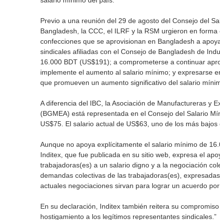
salario mínimo del país.
Previo a una reunión del 29 de agosto del Consejo del S
Bangladesh, la CCC, el ILRF y la RSM urgieron en forma 
confecciones que se aprovisionan en Bangladesh a apoya
sindicales afiliadas con el Consejo de Bangladesh de Ind
16.000 BDT (US$191); a comprometerse a continuar apr
implemente el aumento al salario mínimo; y expresarse en 
que promueven un aumento significativo del salario míni
A diferencia del IBC, la Asociación de Manufactureras y
(BGMEA) está representada en el Consejo del Salario Mí
US$75. El salario actual de US$63, uno de los más bajo
Aunque no apoya explícitamente el salario mínimo de 16.
Inditex, que fue publicada en su sitio web, expresa el ap
trabajadoras(es) a un salario digno y a la negociación col
demandas colectivas de las trabajadoras(es), expresadas 
actuales negociaciones sirvan para lograr un acuerdo por
En su declaración, Inditex también reitera su compromiso
hostigamiento a los legítimos representantes sindicales.”