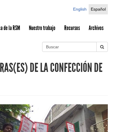
English
Español
a de la RSM
Nuestro trabajo
Recursos
Archivos
B
u
S
s
RAS(ES) DE LA CONFECCIÓN DE
c
e
a
r
a
r
c
h
f