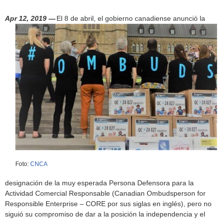
h
f
Apr 12, 2019 —
El 8 de abril, el gobierno canadiense anunció la
o
r
m
Foto:
CNCA
designación de la muy esperada Persona Defensora para la
Actividad Comercial Responsable (Canadian Ombudsperson for
Responsible Enterprise – CORE por sus siglas en inglés), pero no
siguió su compromiso de dar a la posición la independencia y el