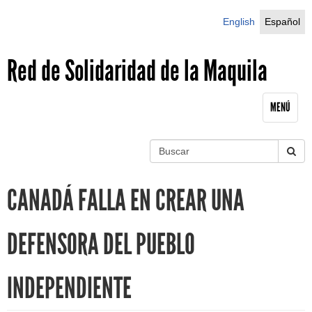
Jump to navigation
English
Español
Red de Solidaridad de la Maquila
MENÚ
B
u
S
s
CANADÁ FALLA EN CREAR UNA
c
e
a
r
a
DEFENSORA DEL PUEBLO
r
INDEPENDIENTE
c