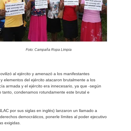
o
r
m
Foto: Campaña Ropa Limpia
ovilizó al ejército y amenazó a los manifestantes
 y elementos del ejército atacaron brutalmente a los
cía armada y el ejército era innecesario, ya que -según
 lo tanto, condenamos rotundamente este brutal e
NLAC por sus siglas en inglés) lanzaron un llamado a
y derechos democráticos, ponerle límites al poder ejecutivo
as exigidas.