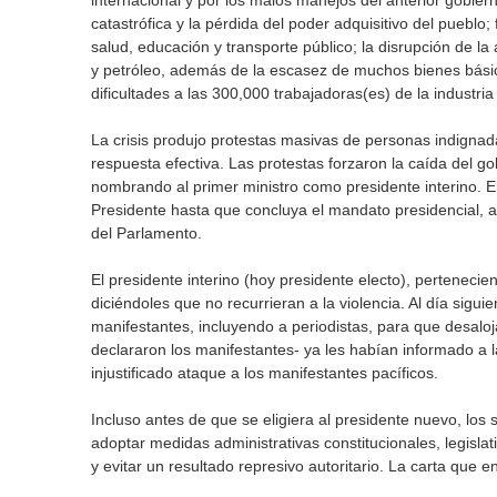
internacional y por los malos manejos del anterior gobier
catastrófica y la pérdida del poder adquisitivo del pueblo; 
salud, educación y transporte público; la disrupción de la
y petróleo, además de la escasez de muchos bienes básico
dificultades a las 300,000 trabajadoras(es) de la industri
La crisis produjo protestas masivas de personas indignad
respuesta efectiva. Las protestas forzaron la caída del gob
nombrando al primer ministro como presidente interino. El
Presidente hasta que concluya el mandato presidencial, 
del Parlamento.
El presidente interino (hoy presidente electo), pertenecie
diciéndoles que no recurrieran a la violencia. Al día sigu
manifestantes, incluyendo a periodistas, para que desaloj
declararon los manifestantes- ya les habían informado a 
injustificado ataque a los manifestantes pacíficos.
Incluso antes de que se eligiera al presidente nuevo, los
adoptar medidas administrativas constitucionales, legislat
y evitar un resultado represivo autoritario. La carta que e