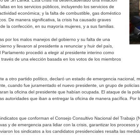
no de Sri Lanka. Esta crisis ha desencadenado una inflación
fallas en los servicios públicos, incluyendo los servicios de
 actividad económica; y la falta de combustible, gas doméstico
s. De manera significativa, la crisis ha causado graves
a de la confección, en su mayoría mujeres, y a sus familias.
as por los malos manejos del gobierno y su falta de una
ierno y llevaron al presidente a renunciar y huir del país,
 Parlamento procedió a elegir al presidente interino como
a través de una elección basada en los votos de los miembros
nte a otro partido político, declaró un estado de emergencia nacional, m
iente, cuando fue juramentado el nuevo presidente, un grupo de policías
aran la oficina del presidente que habían ocupada. El ataque de la poli
las autoridades que iban a entregar la oficina de manera pacífica. Por
 sindicatos que conforman el Consejo Consultivo Nacional del Trabajo (
ivas y de emergencia para lidiar con la crisis, garantizar los procesos 
nviaron los sindicatos a los candidatos presidenciales resalta las medid