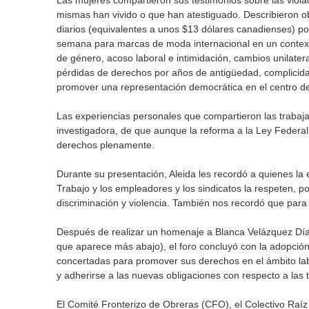
Las mujeres compartieron sus testimonios sobre las viola
mismas han vivido o que han atestiguado. Describieron o
diarios (equivalentes a unos $13 dólares canadienses) por
semana para marcas de moda internacional en un context
de género, acoso laboral e intimidación, cambios unilater
pérdidas de derechos por años de antigüedad, complicidad
promover una representación democrática en el centro de
Las experiencias personales que compartieron las trabaj
investigadora, de que aunque la reforma a la Ley Feder
derechos plenamente.
Durante su presentación, Aleida les recordó a quienes l
Trabajo y los empleadores y los sindicatos la respeten, po
discriminación y violencia. También nos recordó que par
Después de realizar un homenaje a Blanca Velázquez Dí
que aparece más abajo), el foro concluyó con la adopción 
concertadas para promover sus derechos en el ámbito labor
y adherirse a las nuevas obligaciones con respecto a las t
El Comité Fronterizo de Obreras (CFO), el Colectivo Raíz