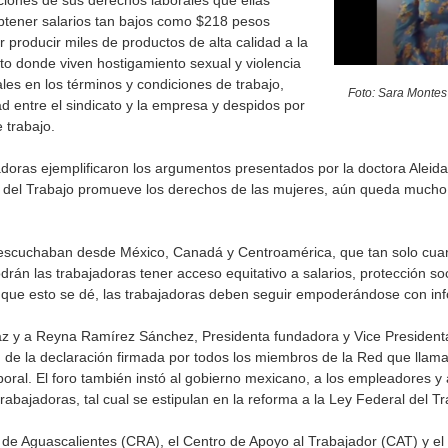
ciones de sus derechos laborales que ellas
btener salarios tan bajos como $218 pesos
 producir miles de productos de alta calidad a la
o donde viven hostigamiento sexual y violencia
ales en los términos y condiciones de trabajo,
Foto: Sara Monte
 entre el sindicato y la empresa y despidos por
 trabajo.
adoras ejemplificaron los argumentos presentados por la doctora Alei
al del Trabajo promueve los derechos de las mujeres, aún queda mucho
a escuchaban desde México, Canadá y Centroamérica, que tan solo cuan
drán las trabajadoras tener acceso equitativo a salarios, protección soc
a que esto se dé, las trabajadoras deben seguir empoderándose con in
az y a Reyna Ramírez Sánchez, Presidenta fundadora y Vice Presiden
de la declaración firmada por todos los miembros de la Red que llama 
al. El foro también instó al gobierno mexicano, a los empleadores y a 
rabajadoras, tal cual se estipulan en la reforma a la Ley Federal del T
 de Aguascalientes (CRA), el Centro de Apoyo al Trabajador (CAT) y e