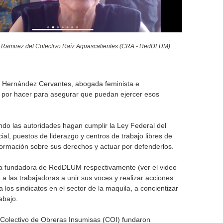
o
r
s Ramirez del Colectivo Raíz Aguascalientes (CRA - RedDLUM)
m
da Hernández Cervantes, abogada feminista e
 por hacer para asegurar que puedan ejercer esos
do las autoridades hagan cumplir la Ley Federal del
ial, puestos de liderazgo y centros de trabajo libres de
formación sobre sus derechos y actuar por defenderlos.
ta fundadora de RedDLUM respectivamente (ver el video
a las trabajadoras a unir sus voces y realizar acciones
los sindicatos en el sector de la maquila, a concientizar
rabajo.
l Colectivo de Obreras Insumisas (COI) fundaron