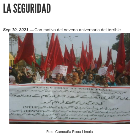
h
LA SEGURIDAD
f
o
Sep 10, 2021 —
Con motivo del noveno aniversario del terrible
r
m
Foto: Campaña Ropa Limpia