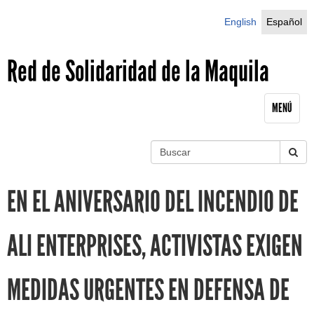
Jump to navigation
English
Español
Red de Solidaridad de la Maquila
MENÚ
B
u
S
s
EN EL ANIVERSARIO DEL INCENDIO DE
c
e
a
r
a
ALI ENTERPRISES, ACTIVISTAS EXIGEN
r
MEDIDAS URGENTES EN DEFENSA DE
c