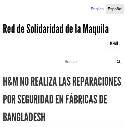
Jump to navigation
English
Español
Red de Solidaridad de la Maquila
MENÚ
B
u
S
s
H&M NO REALIZA LAS REPARACIONES
c
e
a
r
a
POR SEGURIDAD EN FÁBRICAS DE
r
BANGLADESH
c