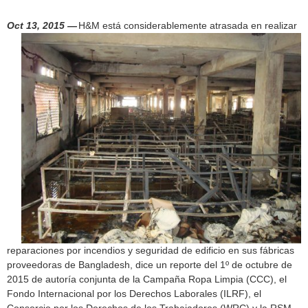
h
f
Oct 13, 2015 —
H&M está considerablemente atrasada en realizar
o
r
m
reparaciones por incendios y seguridad de edificio en sus fábricas
proveedoras de Bangladesh, dice un reporte del 1º de octubre de
2015 de autoría conjunta de la Campaña Ropa Limpia (CCC), el
Fondo Internacional por los Derechos Laborales (ILRF), el
Consorcio por los Derechos de los Trabajadores (WRC) y la RSM.