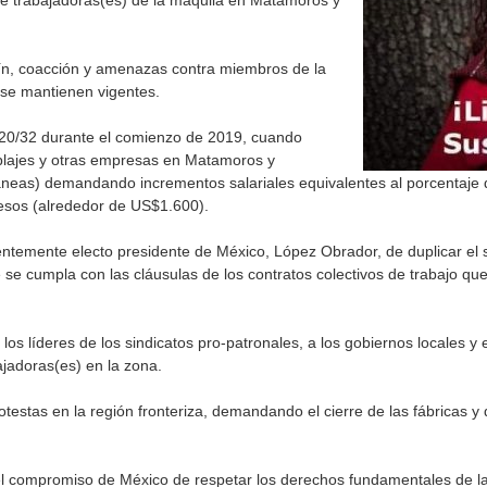
de trabajadoras(es) de la maquila en Matamoros y
tín, coacción y amenazas contra miembros de la
 se mantienen vigentes.
o 20/32 durante el comienzo de 2019, cuando
blajes y otras empresas en Matamoros y
eas) demandando incrementos salariales equivalentes al porcentaje d
sos (alrededor de US$1.600).
entemente electo presidente de México, López Obrador, de duplicar el sa
 se cumpla con las cláusulas de los contratos colectivos de trabajo qu
os líderes de los sindicatos pro-patronales, a los gobiernos locales y e
ajadoras(es) en la zona.
testas en la región fronteriza, demandando el cierre de las fábricas y 
 compromiso de México de respetar los derechos fundamentales de las 