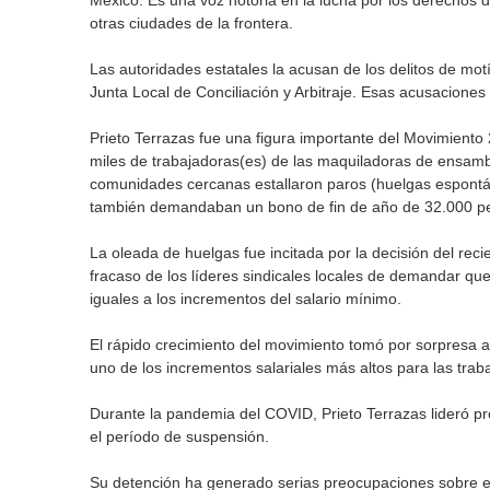
México. Es una voz notoria en la lucha por los derechos 
otras ciudades de la frontera.
Las autoridades estatales la acusan de los delitos de mo
Junta Local de Conciliación y Arbitraje. Esas acusaciones
Prieto Terrazas fue una figura importante del Movimient
miles de trabajadoras(es) de las maquiladoras de ensam
comunidades cercanas estallaron paros (huelgas espontán
también demandaban un bono de fin de año de 32.000 pe
La oleada de huelgas fue incitada por la decisión del reci
fracaso de los líderes sindicales locales de demandar que
iguales a los incrementos del salario mínimo.
El rápido crecimiento del movimiento tomó por sorpresa a l
uno de los incrementos salariales más altos para las trab
Durante la pandemia del COVID, Prieto Terrazas lideró pro
el período de suspensión.
Su detención ha generado serias preocupaciones sobre el