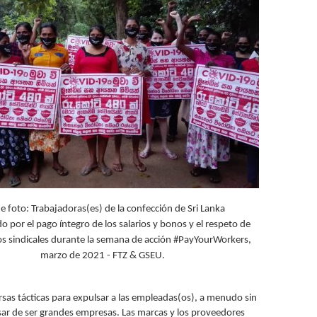
o
r
m
de foto: Trabajadoras(es) de la confección de Sri Lanka
o por el pago íntegro de los salarios y bonos y el respeto de
os sindicales durante la semana de acción #PayYourWorkers,
marzo de 2021 - FTZ & GSEU.
sas tácticas para expulsar a las empleadas(os), a menudo sin
sar de ser grandes empresas. Las marcas y los proveedores