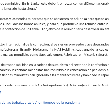
de suministro. En Sri Lanka, esto debería empezar con un diálogo nacional e
ha ignorado hasta ahora."
marcas y las tiendas minoristas que se abastecen en Sri Lanka para que se 
iones, incluidos los bonos anuales, y para que promueva una reunión entre la
la confección de Sri Lanka. El objetivo de la reunión sería desarrollar un e
tor internacional de la confección, el país es un proveedor clave de grand
nufactureras, Brandix, Hirdaramani y MAS Holdings, cada una de las cuale
a marcas mundiales como Gap, Lululemon, Ralph Lauren, Victoria's Secret, M
al de responsabilidad en la cadena de suministro del sector de la confección
marcas y las tiendas minoristas han recurrido a la cancelación de pedidos y 
las tiendas minoristas han ignorado a las manufactureras y han dado la espa
roceder los derechos de las trabajadoras(es) de la confección de Sri Lan
M
 de las trabajadoras(es) en tiempos de la pandemia