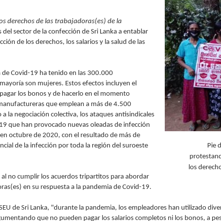
s derechos de las trabajadoras(es) de la
 del sector de la confección de Sri Lanka a entablar
ción de los derechos, los salarios y la salud de las
a de Covid-19 ha tenido en las 300.000
 mayoría son mujeres. Estos efectos incluyen el
pagar los bonos y de hacerlo en el momento
s manufactureras que emplean a más de 4.500
 a la negociación colectiva, los ataques antisindicales
d-19 que han provocado nuevas oleadas de infección
ix en octubre de 2020, con el resultado de más de
Pie 
al de la infección por toda la región del suroeste
protestand
los derech
al no cumplir los acuerdos tripartitos para abordar
jadoras(es) en su respuesta a la pandemia de Covid-19.
EU de Sri Lanka, "durante la pandemia, los empleadores han utilizado diver
rgumentando que no pueden pagar los salarios completos ni los bonos, a pe