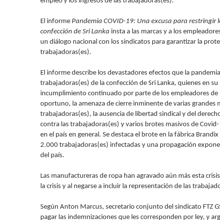
empleo y los ingresos de las trabajadoras(es).
El informe
Pandemia COVID-19: Una excusa para restringir lo
confección de Sri Lanka
insta a las marcas y a los empleadores
un diálogo nacional con los sindicatos para garantizar la protec
trabajadoras(es).
El informe describe los devastadores efectos que la pandemi
trabajadoras(es) de la confección de Sri Lanka, quienes en su
incumplimiento continuado por parte de los empleadores de 
oportuno, la amenaza de cierre inminente de varias grande
trabajadoras(es), la ausencia de libertad sindical y del derecho
contra las trabajadoras(es) y varios brotes masivos de Covi
en el país en general. Se destaca el brote en la fábrica Brand
2.000 trabajadoras(es) infectadas y una propagación exponenci
del país.
Las manufactureras de ropa han agravado aún más esta crisis 
la crisis y al negarse a incluir la representación de las traba
Según Anton Marcus, secretario conjunto del sindicato FTZ GS
pagar las indemnizaciones que les corresponden por ley, y a