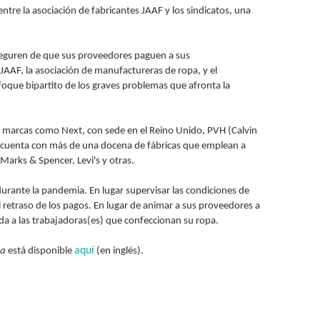
ntre la asociación de fabricantes JAAF y los sindicatos, una
aseguren de que sus proveedores paguen a sus
 JAAF, la asociación de manufactureras de ropa, y el
nfoque bipartito de los graves problemas que afronta la
es marcas como Next, con sede en el Reino Unido, PVH (Calvin
s cuenta con más de una docena de fábricas que emplean a
arks & Spencer, Levi's y otras.
 durante la pandemia. En lugar supervisar las condiciones de
al retraso de los pagos. En lugar de animar a sus proveedores a
lda a las trabajadoras(es) que confeccionan su ropa.
aquí
ka
está disponible
(en inglés).