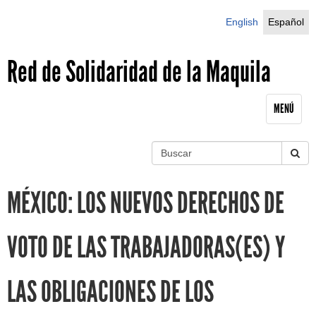
Jump to navigation
English
Español
Red de Solidaridad de la Maquila
MENÚ
B
u
S
s
MÉXICO: LOS NUEVOS DERECHOS DE
c
e
a
r
a
VOTO DE LAS TRABAJADORAS(ES) Y
r
LAS OBLIGACIONES DE LOS
c