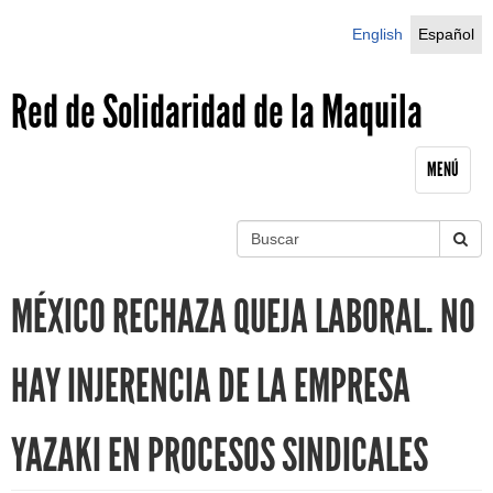
Jump to navigation
English
Español
Red de Solidaridad de la Maquila
MENÚ
B
u
S
s
MÉXICO RECHAZA QUEJA LABORAL. NO
c
e
a
r
a
HAY INJERENCIA DE LA EMPRESA
r
YAZAKI EN PROCESOS SINDICALES
c