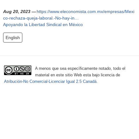
h
f
Aug 20, 2023 —
https://www.eleconomista.com.mx/empresas/Mexi
co-rechaza-queja-laboral.-No-hay-in…
o
Apoyando la Libertad Sindical en México
r
English
m
A menos que sea específicamente notado, todo el
material en este sitio Web esta bajo licencia de
Atribución-No Comercial-Licenciar Igual 2.5 Canadá.