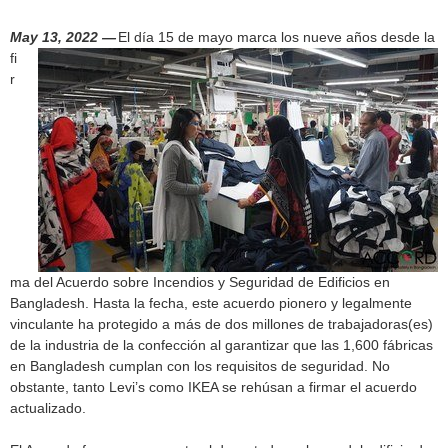
h
f
May 13, 2022 —
El día 15 de mayo marca los nueve años desde la
fi
o
r
r
m
ma del Acuerdo sobre Incendios y Seguridad de Edificios en
Bangladesh. Hasta la fecha, este acuerdo pionero y legalmente
vinculante ha protegido a más de dos millones de trabajadoras(es)
de la industria de la confección al garantizar que las 1,600 fábricas
en Bangladesh cumplan con los requisitos de seguridad. No
obstante, tanto Levi’s como IKEA se rehúsan a firmar el acuerdo
actualizado.