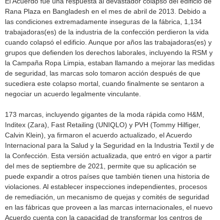
El Acuerdo fue una respuesta al devastador colapso del edificio de
Rana Plaza en Bangladesh en el mes de abril de 2013. Debido a
las condiciones extremadamente inseguras de la fábrica, 1,134
trabajadoras(es) de la industria de la confección perdieron la vida
cuando colapsó el edificio. Aunque por años las trabajadoras(es) y
grupos que defienden los derechos laborales, incluyendo la RSM y
la Campaña Ropa Limpia, estaban llamando a mejorar las medidas
de seguridad, las marcas solo tomaron acción después de que
sucediera este colapso mortal, cuando finalmente se sentaron a
negociar un acuerdo legalmente vinculante.
173 marcas, incluyendo gigantes de la moda rápida como H&M,
Inditex (Zara), Fast Retailing (UNIQLO) y PVH (Tommy Hilfiger,
Calvin Klein), ya firmaron el acuerdo actualizado, el Acuerdo
Internacional para la Salud y la Seguridad en la Industria Textil y de
la Confección. Esta versión actualizada, que entró en vigor a partir
del mes de septiembre de 2021, permite que su aplicación se
puede expandir a otros países que también tienen una historia de
violaciones. Al establecer inspecciones independientes, procesos
de remediación, un mecanismo de quejas y comités de seguridad
en las fábricas que proveen a las marcas internacionales, el nuevo
Acuerdo cuenta con la capacidad de transformar los centros de