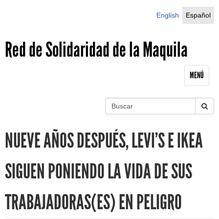
Jump to navigation
English
Español
Red de Solidaridad de la Maquila
MENÚ
B
u
S
s
NUEVE AÑOS DESPUÉS, LEVI’S E IKEA
c
e
a
r
a
SIGUEN PONIENDO LA VIDA DE SUS
r
TRABAJADORAS(ES) EN PELIGRO
c