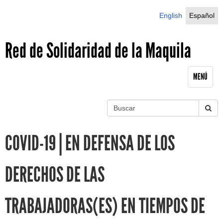
Jump to navigation
English
Español
Red de Solidaridad de la Maquila
MENÚ
B
u
S
s
COVID-19 | EN DEFENSA DE LOS
c
e
a
r
a
DERECHOS DE LAS
r
TRABAJADORAS(ES) EN TIEMPOS DE
c