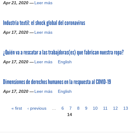
Apr 21, 2020 —
Leer más
¿
d
Y
a
q
m
Industria textil: el shock global del coronavirus
u
o
é
s
Apr 17, 2020 —
Leer más
I
p
l
n
a
a
d
s
t
¿Quién va a rescatar a las trabajdoras(es) que fabrican nuestra ropa?
u
a
r
s
c
Apr 17, 2020 —
a
Leer más
¿
English
t
o
g
Q
r
n
e
u
i
a
Dimensiones de derechos humanos en la respuesta al COVID-19
d
i
a
q
i
é
t
Apr 17, 2020 —
Leer más
u
D
English
a
n
e
e
i
d
v
x
l
m
e
a
« first
‹ previous
…
t
6
7
8
9
10
11
12
13
l
e
R
a
i
14
P
o
n
a
r
l
s
s
n
e
:
a
q
i
a
s
e