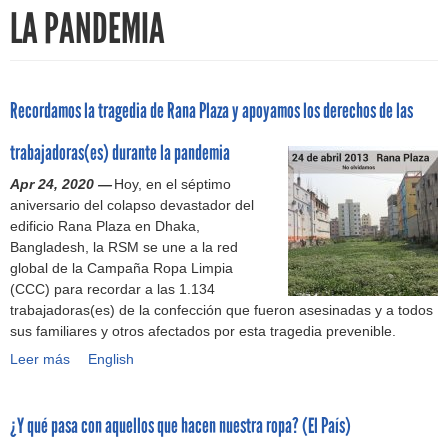
h
LA PANDEMIA
f
o
Recordamos la tragedia de Rana Plaza y apoyamos los derechos de las
r
trabajadoras(es) durante la pandemia
m
Apr 24, 2020 —
Hoy, en el séptimo
aniversario del colapso devastador del
edificio Rana Plaza en Dhaka,
Bangladesh, la RSM se une a la red
global de la Campaña Ropa Limpia
(CCC) para recordar a las 1.134
trabajadoras(es) de la confección que fueron asesinadas y a todos
sus familiares y otros afectados por esta tragedia prevenible.
Leer más
R
English
e
c
¿Y qué pasa con aquellos que hacen nuestra ropa? (El País)
o
r