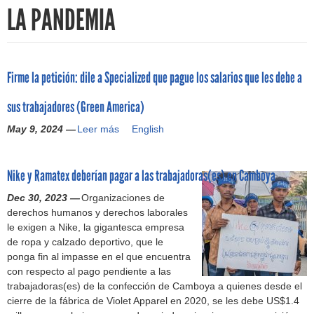
h
LA PANDEMIA
f
o
Firme la petición: dile a Specialized que pague los salarios que les debe a
r
sus trabajadores (Green America)
m
May 9, 2024 —
Leer más
F
English
i
r
Nike y Ramatex deberían pagar a las trabajadoras(es) en Camboya
m
e
Dec 30, 2023 —
Organizaciones de
l
derechos humanos y derechos laborales
a
le exigen a Nike, la gigantesca empresa
p
de ropa y calzado deportivo, que le
e
ponga fin al impasse en el que encuentra
t
con respecto al pago pendiente a las
i
trabajadoras(es) de la confección de Camboya a quienes desde el
c
cierre de la fábrica de Violet Apparel en 2020, se les debe US$1.4
i