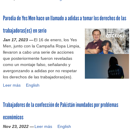
s
y
m
a
a
s
(
p
e
s
i
d
e
o
l
Parodia de Yes Men hace un llamado a adidas a tomar los derechos de las
(
n
e
s
r
l
e
t
b
)
l
o
trabajadoras(es) en serio
s
e
e
o
o
y
)
r
a
b
s
Jan 17, 2023 —
El 16 de enero, los Yes
u
e
v
s
t
s
Men, junto con la Campaña Ropa Limpia,
n
n
e
u
i
a
llevaron a cabo una serie de acciones
e
C
n
s
e
l
que posteriormente fueron reveladas
j
a
c
t
n
a
como un montaje falso, señalando y
e
m
i
r
e
r
avergonzando a adidas por no respetar
c
b
ó
a
n
i
los derechos de las trabajadoras(es).
u
o
n
b
l
o
t
Leer más
y
P
English
d
a
a
s
i
a
a
e
j
s
a
v
r
l
a
i
d
o
Trabajadores de la confección de Pakistán inundados por problemas
o
W
d
n
e
d
d
R
o
d
u
e
económicos
i
C
r
e
d
A
a
c
e
m
a
Nov 23, 2022 —
Leer más
d
T
English
d
o
s
n
d