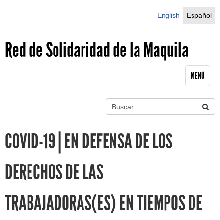
Jump to navigation
English
Español
Red de Solidaridad de la Maquila
MENÚ
B
u
S
s
COVID-19 | EN DEFENSA DE LOS
c
e
a
r
a
DERECHOS DE LAS
r
TRABAJADORAS(ES) EN TIEMPOS DE
c