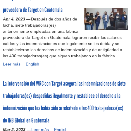
í
e
a
e
a
p
proveedora de Target en Guatemala
ñ
h
n
a
a
a
Apr 4, 2023 —
p
Después de dos años de
g
c
c
lucha, siete trabajadoras(es)
a
u
o
e
anteriormente empleadas en una fábrica
g
e
n
n
proveedora de Target en Guatemala lograron recibir los salarios
a
l
t
p
caídos y las indemnizaciones que legalmente se les debía y se
r
o
r
a
restablecieron los derechos de indemnización y de antigüedad a
a
s
a
s
las 400 trabajadoras(es) que siguen trabajando en la fábrica.
l
s
N
a
a
a
Leer más
T
English
e
r
s
l
r
x
p
t
a
a
t
o
r
r
La intervención del WRC con Target asegura las indemnizaciones de siete
b
y
r
a
i
a
S
D
b
o
trabajadoras(es) despedidas ilegalmente y restablece el derecho a la
j
u
J
a
s
a
p
M
j
q
indemnización que les había sido arrebatado a las 400 trabajadoras(es)
d
e
a
a
u
o
r
r
d
e
de JNB Global en Guatemala
r
d
s
o
l
a
r
h
Mar 2, 2023 —
r
Leer más
L
e
English