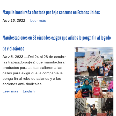
i
r
e
n
(
i
o
d
a
Y
T
G
z
s
Maquila hondureña afectada por bajo consumo en Estados Unidos
a
b
e
a
r
a
a
s
a
s
r
e
Nov 15, 2022 —
c
Leer más
s
M
e
j
M
g
e
i
u
a
n
a
e
e
n
o
s
q
l
d
n
t
A
Manifestaciones en 38 ciudades exigen que adidas le ponga fin al legado
n
t
u
a
o
h
a
m
e
r
i
W
r
a
s
e
de violaciones
s
a
l
e
e
c
e
r
r
b
a
b
s
Nov 8, 2022 —
e
Del 24 al 28 de octubre,
g
i
o
a
h
S
d
las trabajadoras(es) que manufacturan
u
u
c
b
j
o
u
e
productos para adidas salieron a las
n
r
a
a
a
n
m
l
calles para exigir que la compañía le
l
a
)
d
d
d
m
a
ponga fin al robo de salarios y a las
l
l
a
o
u
i
c
acciones anti-sindicales.
a
a
s
r
r
t
o
m
s
Leer más
e
M
English
e
e
n
a
i
n
a
s
ñ
f
d
n
u
n
e
a
e
o
d
n
i
n
a
c
a
e
a
f
C
f
c