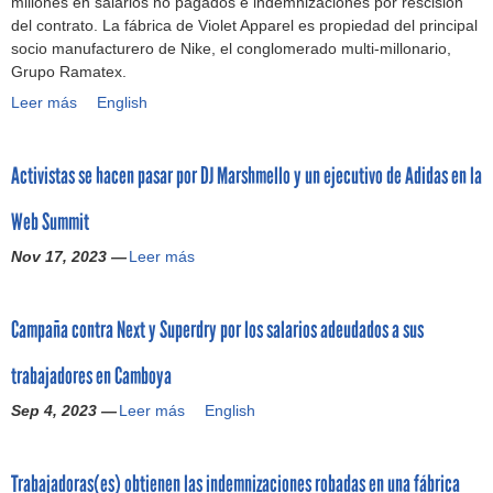
millones en salarios no pagados e indemnizaciones por rescisión
ó
del contrato. La fábrica de Violet Apparel es propiedad del principal
n
socio manufacturero de Nike, el conglomerado multi-millonario,
:
Grupo Ramatex.
d
Leer más
N
English
i
i
l
k
e
Activistas se hacen pasar por DJ Marshmello y un ejecutivo de Adidas en la
e
a
y
S
Web Summit
R
p
a
e
Nov 17, 2023 —
Leer más
A
m
c
c
a
i
t
t
a
Campaña contra Next y Superdry por los salarios adeudados a sus
i
e
l
v
x
i
trabajadores en Camboya
i
d
z
s
e
e
Sep 4, 2023 —
Leer más
C
English
t
b
d
a
a
e
q
m
s
r
u
Trabajadoras(es) obtienen las indemnizaciones robadas en una fábrica
p
s