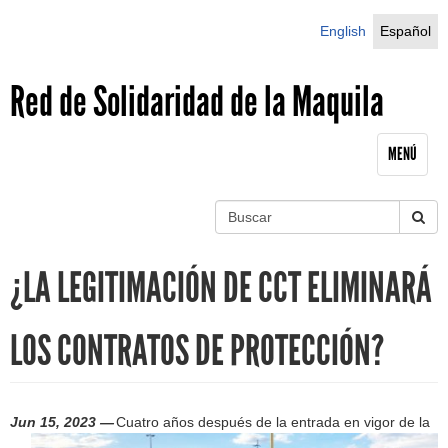
Jump to navigation
English
Español
Red de Solidaridad de la Maquila
MENÚ
B
u
S
s
¿LA LEGITIMACIÓN DE CCT ELIMINARÁ
c
e
a
r
a
LOS CONTRATOS DE PROTECCIÓN?
r
c
Jun 15, 2023 —
Cuatro años después de la entrada en vigor de la